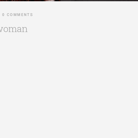
0 COMMENTS
twoman
Tel.
+39 339 89 63 095
Sede Legale e Studio:
nfo@antoniobellan.com
Via 4 Novembre n. 51
ntoniobellan@kelipec.it
Porto Viro (Rovigo) Ven