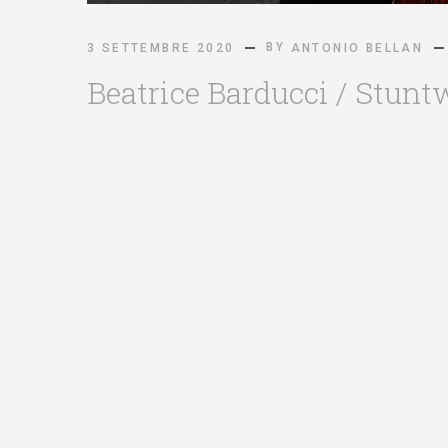
BY
3 SETTEMBRE 2020
ANTONIO BELLAN
Beatrice Barducci / Stun
READ MORE
© ANTONIO BELLAN
Fotografo Pubblicitario
i
Fashion | Beauty | Commercial
a